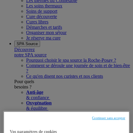
Les thermes du Connétable
Les soins thermaux
Soins de support
Cure découverte
Cures libres
Démarches et tarifs
Organiser mon séjour
Je réserve ma cure
SPA Source
Découvrez
notre SPA source
Pourquoi choisir le spa source la Roche-Posay ?
Comment se déroule une journée de soin et de bien-être
?
Ce qu'en disent nos curistes et nos clients
Pour quels
besoins ?
Anti-âge
& confiance
Oxygénation
& équilibre
Anti-stress
& relaxation
Continuer sans accepter
Anti-fatigue
& récupération
Vos paramètres de cookies