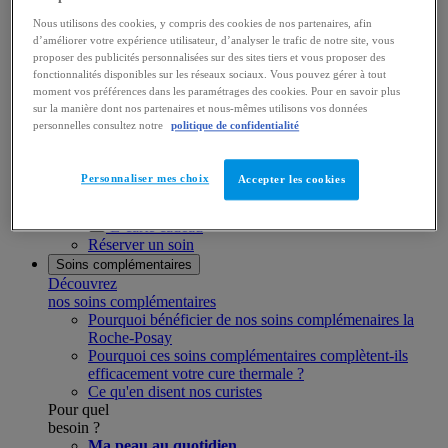
Vitalité
& renouveau
Nous utilisons des cookies, y compris des cookies de nos partenaires, afin
Formules
d’améliorer votre expérience utilisateur, d’analyser le trafic de notre site, vous
proposer des publicités personnalisées sur des sites tiers et vous proposer des
et programmes
fonctionnalités disponibles sur les réseaux sociaux. Vous pouvez gérer à tout
Demi-journée
moment vos préférences dans les paramétrages des cookies. Pour en savoir plus
sur la manière dont nos partenaires et nous-mêmes utilisons vos données
Journées
personnelles consultez notre
politique de confidentialité
Soins à la carte
Cartes & abonnements
Bodysculptor
Personnaliser mes choix
Accepter les cookies
Organiser mon séjour au SPA
Offres spéciales
E-carte cadeau
Réserver un soin
Soins complémentaires
Découvrez
nos soins complémentaires
Pourquoi bénéficier de nos soins complémenaires la
Roche-Posay
Pourquoi ces soins complémentaires complètent-ils
efficacement votre cure thermale ?
Ce qu'en disent nos curistes
Pour quel
besoin ?
Ma peau au quotidien