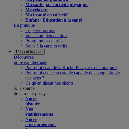
Ma santé par l'activité physique
Me relaxer
Ma beauté en collectif
Enfant : Éducation à la santé
En pratique
Le pavillon rose
Soins complémentaires
Programmes et tarifs
Soins à la carte et tarifs
L'eau et la peau
Découvrez
notre eau thermale
Pourquoi l'eau de la Roche-Posay est-elle unique ?
Pourquoi cette eau est-elle capable de changer la vie
des gens ?
Ce qu'en disent nos clients
À la source
de la roche-posay
Notre
histoire
Nos
établissements
Notre
environnement