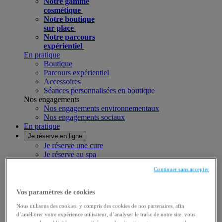
Notre gamme
cosmétique
Notre boutique
sur place
Notre parcours
expérientiel
En pratique
Boutique
Parcours expérientiel
Accessoires
Séances personnalisées en boutique
Nos engagements
Nos engagements environnementaux
Nos engagements sociaux
En pratique
Je réserve en ligne
Je réserve une cure
Je réserve au spa
Je réserve une carte cadeau
Continuer sans accepter
Mon compte
Vos paramètres de cookies
Mon panier
Nous utilisons des cookies, y compris des cookies de nos partenaires, afin
Mode accessibilité
d’améliorer votre expérience utilisateur, d’analyser le trafic de notre site, vous