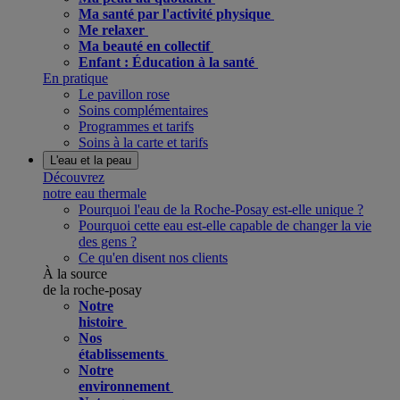
Ma santé par l'activité physique
Me relaxer
Ma beauté en collectif
Enfant : Éducation à la santé
En pratique
Le pavillon rose
Soins complémentaires
Programmes et tarifs
Soins à la carte et tarifs
L'eau et la peau
Découvrez
notre eau thermale
Pourquoi l'eau de la Roche-Posay est-elle unique ?
Pourquoi cette eau est-elle capable de changer la vie
des gens ?
Ce qu'en disent nos clients
À la source
de la roche-posay
Notre
histoire
Nos
établissements
Notre
environnement