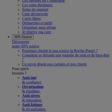
Les thermes du Connétable
Les soins thermaux
Soins de support
Cure découverte
Cures libres
Démarches et tarifs
Organiser mon séjour
Je réserve ma cure
SPA Source
Découvrez
notre SPA source
Pourquoi choisir le spa source la Roche-Posay ?
Comment se déroule une journée de soin et de bien-être
?
Ce qu'en disent nos curistes et nos clients
Pour quels
besoins ?
Anti-âge
& confiance
Oxygénation
& équilibre
Anti-stress
& relaxation
Anti-fatigue
& récupération