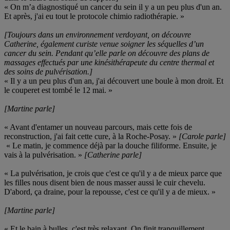
« On m’a diagnostiqué un cancer du sein il y a un peu plus d'un an.
Et après, j'ai eu tout le protocole chimio radiothérapie. »
[Toujours dans un environnement verdoyant, on découvre
Catherine, également curiste venue soigner les séquelles d’un
cancer du sein. Pendant qu’elle parle on découvre des plans de
massages effectués par une kinésithérapeute du centre thermal et
des soins de pulvérisation.]
« Il y a un peu plus d'un an, j'ai découvert une boule à mon droit. Et
le couperet est tombé le 12 mai. »
[Martine parle]
« Avant d'entamer un nouveau parcours, mais cette fois de
reconstruction, j'ai fait cette cure, à la Roche-Posay. »
[Carole parle]
« Le matin, je commence déjà par la douche filiforme. Ensuite, je
vais à la pulvérisation. »
[Catherine parle]
« La pulvérisation, je crois que c'est ce qu'il y a de mieux parce que
les filles nous disent bien de nous masser aussi le cuir chevelu.
D'abord, ça draine, pour la repousse, c'est ce qu'il y a de mieux. »
[Martine parle]
« Et le bain à bulles, c'est très relaxant. On finit tranquillement,