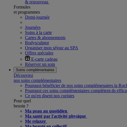
& renouveau
Formules
et programmes
Demi-journée
Journées
Soins à la carte
Cartes & abonnements
Bodysculptor
Organiser mon séjour au SPA
Offres spéciales
E-carte cadeau
Réserver un soin
Soins complémentaires
Découvrez
nos soins complémentaires
Pourquoi bénéficier de nos soins complémenaires la Ro
Pourquoi ces soins complémentaires complètent-ils effica
Ce qu'en disent nos curistes
Pour quel
besoin ?
Ma peau au quotidien
Ma santé par l'activité physique
Me relaxer
Ma beauté en collectif