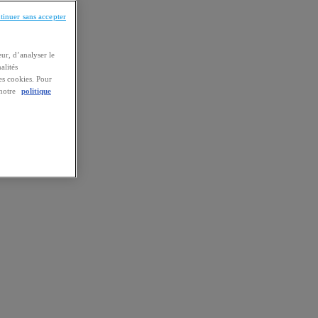
tinuer sans accepter
ur, d’analyser le
alités
es cookies. Pour
 notre
politique