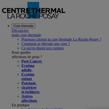
Cure thermale
Découvrez
notre cure thermale
Pourquoi choisir la cure thermale La Roche-Posay ?
Comment se déroule une cure ?
Ce qu'en disent nos curistes
Pour quelles
affections de peau ?
Post-Cancer
Eczéma
adulte
Eczéma
enfant
Psoriasis
cicatrices
et brûlures
Autres
affections
En pratique