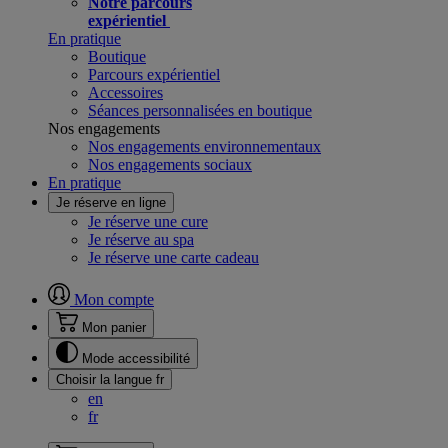
Notre parcours
expérientiel
En pratique
Boutique
Parcours expérientiel
Accessoires
Séances personnalisées en boutique
Nos engagements
Nos engagements environnementaux
Nos engagements sociaux
En pratique
Je réserve en ligne
Je réserve une cure
Je réserve au spa
Je réserve une carte cadeau
Mon compte
Mon panier
Mode accessibilité
Choisir la langue
fr
en
fr