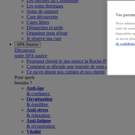
Les thermes du Connétable
Les soins thermaux
Soins de support
Vos paramè
Cure découverte
Cures libres
Nous utilisons
Démarches et tarifs
trafic de notr
Organiser mon séjour
disponibles s
Je réserve ma cure
en savoir plu
de confidenti
SPA Source
Découvrez
notre SPA source
Pourquoi choisir le spa source la Roche-Posay ?
Comment se déroule une journée de soin et de bien-être 
Ce qu'en disent nos curistes et nos clients
Pour quels
besoins ?
Anti-âge
& confiance
Oxygénation
& équilibre
Anti-stress
& relaxation
Anti-fatigue
& récupération
Vitalité