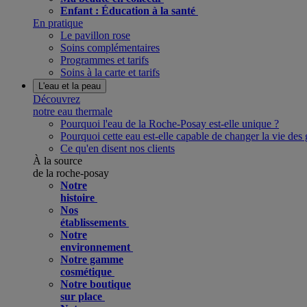
Enfant : Éducation à la santé
En pratique
Le pavillon rose
Soins complémentaires
Programmes et tarifs
Soins à la carte et tarifs
L'eau et la peau
Découvrez
notre eau thermale
Pourquoi l'eau de la Roche-Posay est-elle unique ?
Pourquoi cette eau est-elle capable de changer la vie des 
Ce qu'en disent nos clients
À la source
de la roche-posay
Notre
histoire
Nos
établissements
Notre
environnement
Notre gamme
cosmétique
Notre boutique
sur place