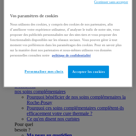
Vitalité
Continuer sans accepter
& renouveau
Formules
Vos paramètres de cookies
et programmes
Demi-journée
Nous utilisons des cookies, y compris des cookies de nos partenaires, afin
d’améliorer votre expérience utilisateur, d’analyser le trafic de notre site, vous
Journées
proposer des publicités personnalisées sur des sites tiers et vous proposer des
Soins à la carte
fonctionnalités disponibles sur les réseaux sociaux. Vous pouvez gérer à tout
Cartes & abonnements
moment vos préférences dans les paramétrages des cookies. Pour en savoir plus
sur la manière dont nos partenaires et nous-mêmes utilisons vos données
Bodysculptor
personnelles consultez notre
politique de confidentialité
Organiser mon séjour au SPA
Offres spéciales
E-carte cadeau
Personnaliser mes choix
Accepter les cookies
Réserver un soin
Soins complémentaires
Découvrez
nos soins complémentaires
Pourquoi bénéficier de nos soins complémenaires la
Roche-Posay
Pourquoi ces soins complémentaires complètent-ils
efficacement votre cure thermale ?
Ce qu'en disent nos curistes
Pour quel
besoin ?
Ma peau au quotidien