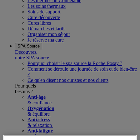
Les thermes du Connétable
Les soins thermaux
Soins de support
Cure découverte
Cures libres
Démarches et tarifs
Organiser mon séjour
Je réserve ma cure
SPA Source
Découvrez
notre SPA source
Pourquoi choisir le spa source la Roche-Posay ?
Comment se déroule une journée de soin et de bien-être
?
Ce qu'en disent nos curistes et nos clients
Pour quels
besoins ?
Anti-âge
& confiance
Oxygénation
& équilibre
Anti-stress
& relaxation
Anti-fatigue
& récupération