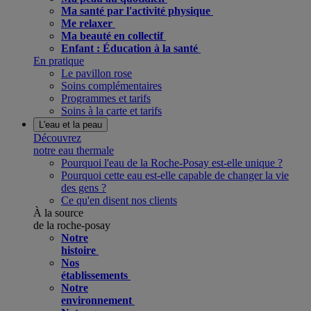
Ma santé par l'activité physique
Me relaxer
Ma beauté en collectif
Enfant : Éducation à la santé
En pratique
Le pavillon rose
Soins complémentaires
Programmes et tarifs
Soins à la carte et tarifs
L'eau et la peau
Découvrez
notre eau thermale
Pourquoi l'eau de la Roche-Posay est-elle unique ?
Pourquoi cette eau est-elle capable de changer la vie
des gens ?
Ce qu'en disent nos clients
À la source
de la roche-posay
Notre
histoire
Nos
établissements
Notre
environnement