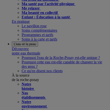
Ma santé par l'activité physique
Me relaxer
Ma beauté en collectif
Enfant : Éducation à la santé
En pratique
Le pavillon rose
Soins complémentaires
Programmes et tarifs
Soins à la carte et tarifs
L'eau et la peau
Découvrez
notre eau thermale
Pourquoi l'eau de la Roche-Posay est-elle unique ?
Pourquoi cette eau est-elle capable de changer la vie
des gens ?
Ce qu'en disent nos clients
À la source
de la roche-posay
Notre
histoire
Nos
établissements
Notre
environnement