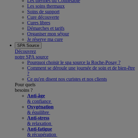
Les thermes du Connétable
Les soins thermaux
Soins de support
Cure découverte
Cures libres
Démarches et tarifs
Organiser mon séjour
Je réserve ma cure
SPA Source
Découvrez
notre SPA source
Pourquoi choisir le spa source la Roche-Posay ?
Comment se déroule une journée de soin et de bien-être
?
Ce qu'en disent nos curistes et nos clients
Pour quels
besoins ?
Anti-âge
& confiance
Oxygénation
& équilibre
Anti-stress
& relaxation
Anti-fatigue
& récupération