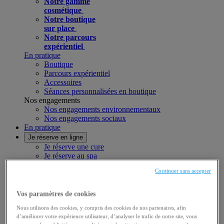
Notre gamme
cosmétique
Notre boutique
sur place
Notre parcours
expérientiel
En pratique
Boutique
Parcours expérientiel
Accessoires
Séances personnalisées en boutique
Nos engagements
Nos engagements environnementaux
Nos engagements sociaux
En pratique
Je réserve en ligne
Je réserve une cure
Je réserve au spa
Je réserve une carte cadeau
Continuer sans accepter
Mon compte
Vos paramètres de cookies
Mon panier
Nous utilisons des cookies, y compris des cookies de nos partenaires, afin
Mode accessibilité
d’améliorer votre expérience utilisateur, d’analyser le trafic de notre site, vous