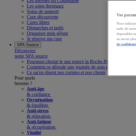
Les thermes du Connétable
Les soins thermaux
Soins de support
Vos paramè
Cure découverte
Cures libres
Nous utilisons
Démarches et tarifs
trafic de notr
Organiser mon séjour
disponibles s
Je réserve ma cure
en savoir plu
de confidenti
SPA Source
Découvrez
notre SPA source
Pourquoi choisir le spa source la Roche-Posay ?
Comment se déroule une journée de soin et de bien-être 
Ce qu'en disent nos curistes et nos clients
Pour quels
besoins ?
Anti-âge
& confiance
Oxygénation
& équilibre
Anti-stress
& relaxation
Anti-fatigue
& récupération
Vitalité