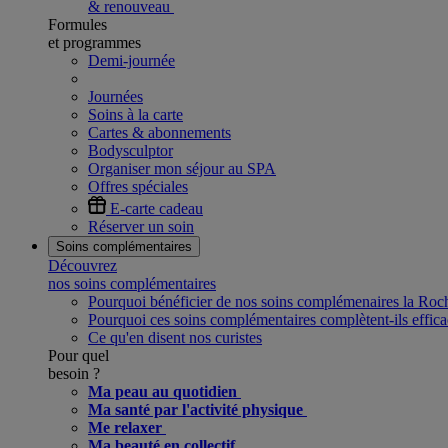
& renouveau
Formules
et programmes
Demi-journée
Journées
Soins à la carte
Cartes & abonnements
Bodysculptor
Organiser mon séjour au SPA
Offres spéciales
E-carte cadeau
Réserver un soin
Soins complémentaires
Découvrez
nos soins complémentaires
Pourquoi bénéficier de nos soins complémenaires la Ro
Pourquoi ces soins complémentaires complètent-ils effica
Ce qu'en disent nos curistes
Pour quel
besoin ?
Ma peau au quotidien
Ma santé par l'activité physique
Me relaxer
Ma beauté en collectif