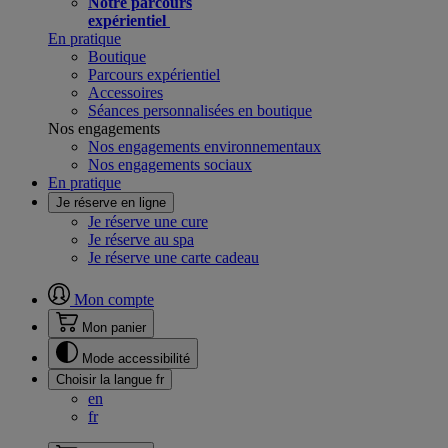
Notre parcours
expérientiel
En pratique
Boutique
Parcours expérientiel
Accessoires
Séances personnalisées en boutique
Nos engagements
Nos engagements environnementaux
Nos engagements sociaux
En pratique
Je réserve en ligne
Je réserve une cure
Je réserve au spa
Je réserve une carte cadeau
Mon compte
Mon panier
Mode accessibilité
Choisir la langue
fr
en
fr