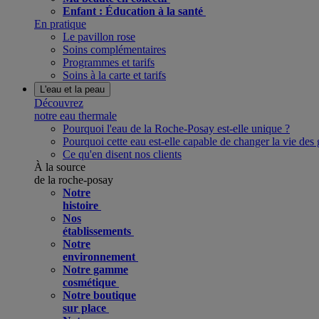
Enfant : Éducation à la santé
En pratique
Le pavillon rose
Soins complémentaires
Programmes et tarifs
Soins à la carte et tarifs
L'eau et la peau
Découvrez
notre eau thermale
Pourquoi l'eau de la Roche-Posay est-elle unique ?
Pourquoi cette eau est-elle capable de changer la vie des 
Ce qu'en disent nos clients
À la source
de la roche-posay
Notre
histoire
Nos
établissements
Notre
environnement
Notre gamme
cosmétique
Notre boutique
sur place