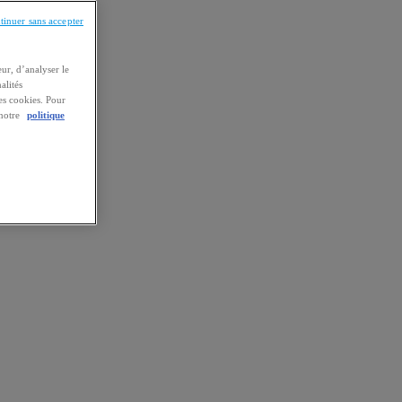
tinuer sans accepter
ur, d’analyser le
alités
es cookies. Pour
 notre
politique