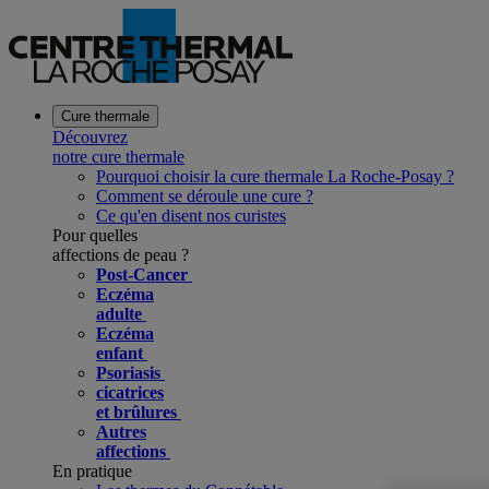
Cure thermale
Découvrez
notre cure thermale
Pourquoi choisir la cure thermale La Roche-Posay ?
Comment se déroule une cure ?
Ce qu'en disent nos curistes
Pour quelles
affections de peau ?
Post-Cancer
Eczéma
adulte
Eczéma
enfant
Psoriasis
cicatrices
et brûlures
Autres
affections
En pratique